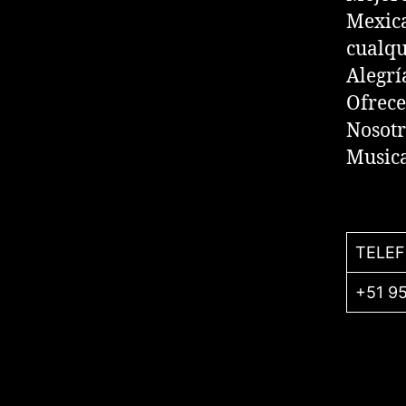
Mexica
cualqu
Alegrí
Ofrece
Nosotr
Musica
TELE
+51 9