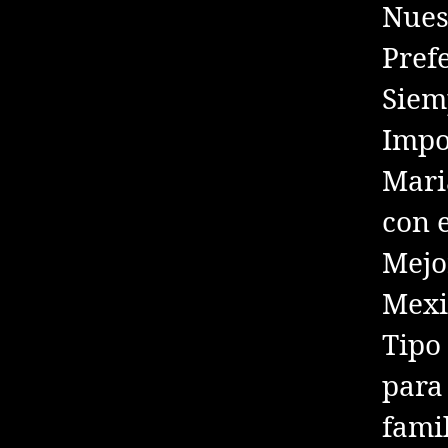
Nues
Pref
Siem
Impo
Mari
con 
Mejo
Mexi
Tipo
para
fami