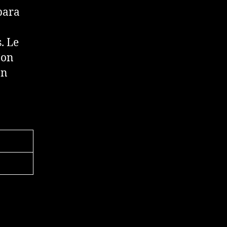
para
. Le
Con
ón