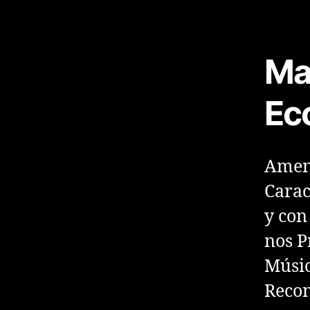
Ma
Ec
Ameni
Carac
y con
nos P
Músic
Recon