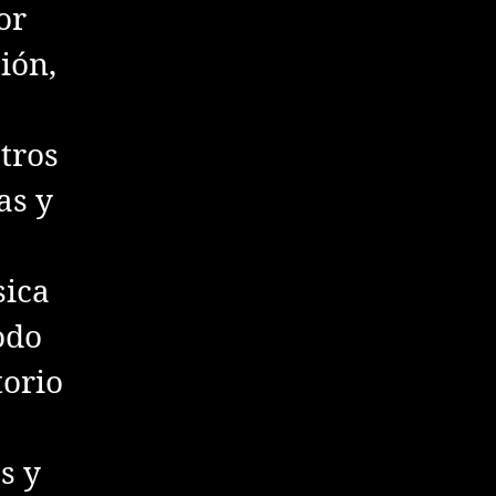
or
ión,
tros
as y
sica
odo
torio
s y