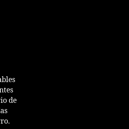
ables
ntes
io de
Mas
ro.